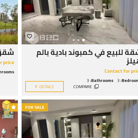
ة للبيع في كمبوند بادية بالم
شقق 
لز
r price
Contact for pri
hrooms:
3
Bathrooms:
3
Bedroom
DETAILS
COMPARE
FOR SALE