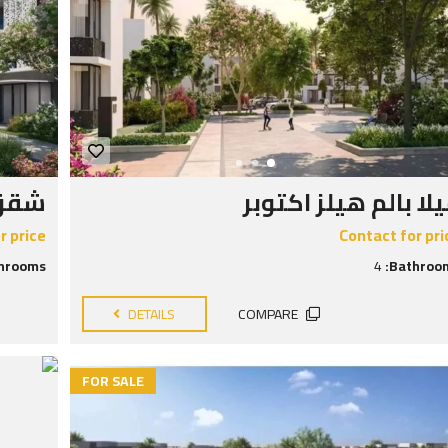
لا بالم هيلز اكتوبر
شقق 
r price
Contact for pri
hrooms:
4
Bathroom
DETAILS
COMPARE
FOR SALE