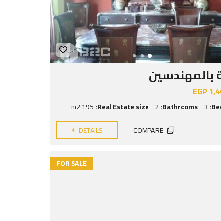
بالمهندسين
EGP 1,4
195 m2
Real Estate size:
2
Bathrooms:
3
Be
DETAILS
COMPARE
FOR SALE