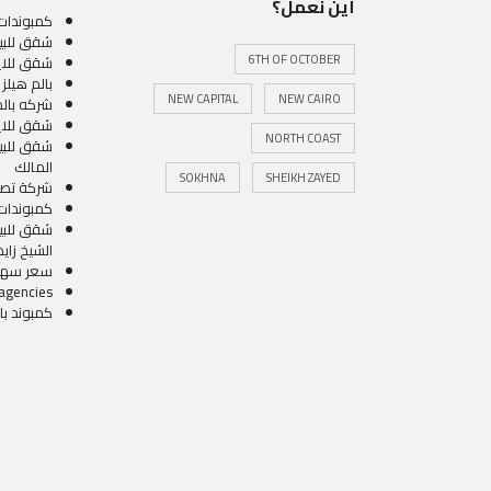
أين نعمل؟
كمبوندات 
شقق للبي
6TH OF OCTOBER
شقق للايج
بالم هيلز 
NEW CAPITAL
NEW CAIRO
شركه بالم
شقق للايج
NORTH COAST
شقق للبيع
المالك
SOKHNA
SHEIKH ZAYED
شركة تص
كمبوندات 
شقق للبي
الشيخ زايد
سعر سهم 
 agencies
كمبوند با