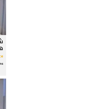
شق
هي
ce
s: