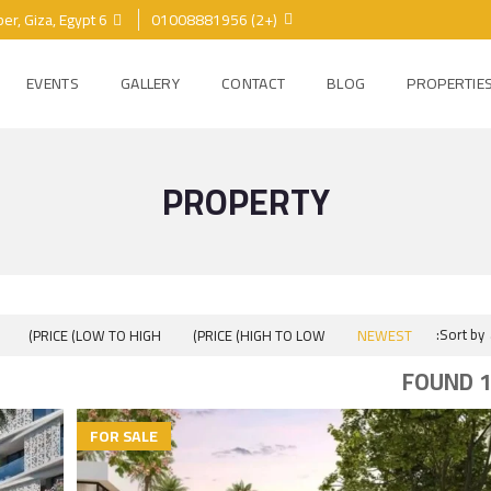
6 October, Giza, Egypt
(+2) 01008881956
EVENTS
GALLERY
CONTACT
BLOG
PROPERTIE
PROPERTY
Sort by:
PRICE (LOW TO HIGH)
PRICE (HIGH TO LOW)
NEWEST
17 
FOR SALE