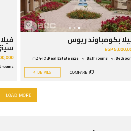
لا بكومباوند ريوس
فيلا 
سيت
EGP 5,000,0
00,000
440 m2
Real Estate size:
4
Bathrooms:
4
Bedroom
drooms:
DETAILS
COMPARE
LOAD MORE