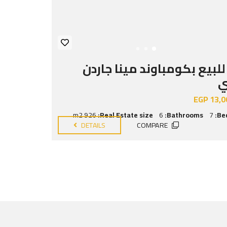
للبيع بكومباوند مينا جاردن
ي
EGP 13,0
926 m2
Real Estate size:
6
Bathrooms:
7
Be
DETAILS
COMPARE