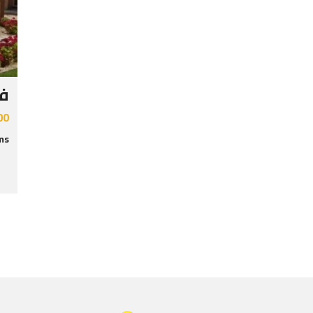
في
00
s: