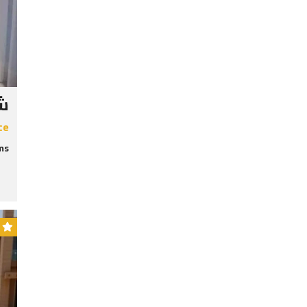
شق
ce
s: